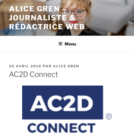
Aller
ALICE GREN –
au
JOURNALISTE &
contenu
principal
RÉDACTRICE WEB
Menu
PUBLIÉ
20 AVRIL 2016
PAR
ALICE GREN
LE
AC2D Connect