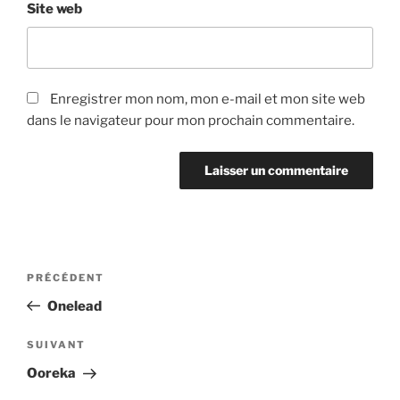
Site web
Enregistrer mon nom, mon e-mail et mon site web
dans le navigateur pour mon prochain commentaire.
Navigation
PRÉCÉDENT
Article
de
précédent
Onelead
l’article
SUIVANT
Article
suivant
Ooreka