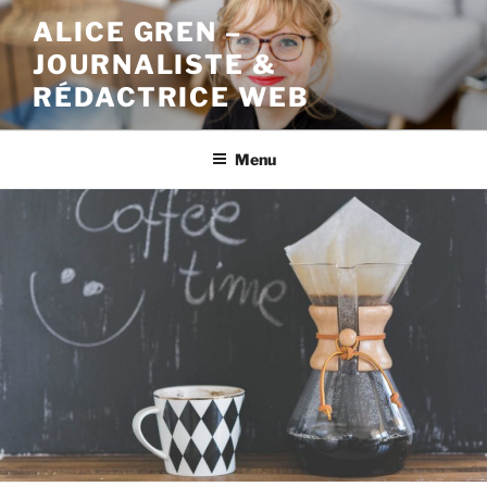
Aller
ALICE GREN –
au
JOURNALISTE &
contenu
principal
RÉDACTRICE WEB
Menu