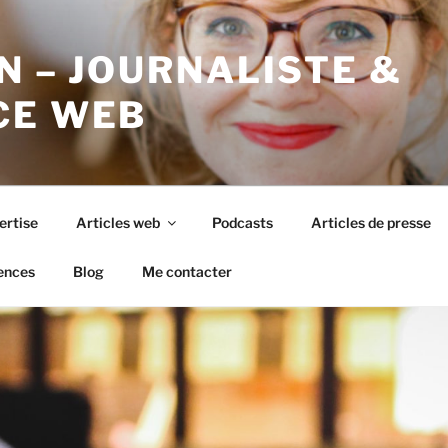
N – JOURNALISTE &
CE WEB
ertise
Articles web
Podcasts
Articles de presse
ences
Blog
Me contacter