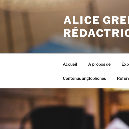
Aller
au
ALICE GRE
contenu
principal
RÉDACTRI
Accueil
À propos de
Exp
Contenus anglophones
Référ