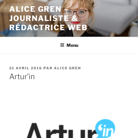
Aller
ALICE GREN –
au
JOURNALISTE &
contenu
principal
RÉDACTRICE WEB
Menu
PUBLIÉ
21 AVRIL 2016
PAR
ALICE GREN
LE
Artur’in