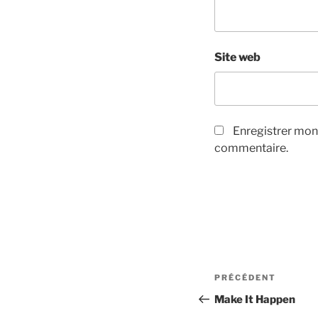
Site web
Enregistrer mon
commentaire.
Navigation
PRÉCÉDENT
Article
de
précédent
Make It Happen