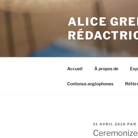
Aller
au
ALICE GRE
contenu
principal
RÉDACTRI
Accueil
À propos de
Exp
Contenus anglophones
Référ
PUBLIÉ
21 AVRIL 2016
PAR
LE
Ceremonize