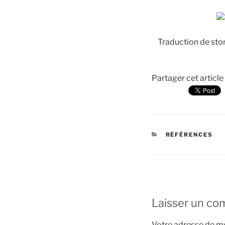
Traduction de stor
Partager cet article
CATÉGORIES
RÉFÉRENCES
Laisser un co
Votre adresse de me