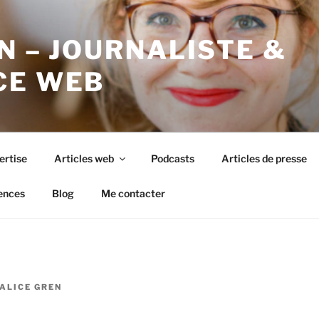
N – JOURNALISTE &
CE WEB
ertise
Articles web
Podcasts
Articles de presse
ences
Blog
Me contacter
ALICE GREN