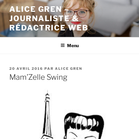
Aller
ALICE GREN –
au
JOURNALISTE &
contenu
principal
RÉDACTRICE WEB
Menu
PUBLIÉ
20 AVRIL 2016
PAR
ALICE GREN
LE
Mam’Zelle Swing