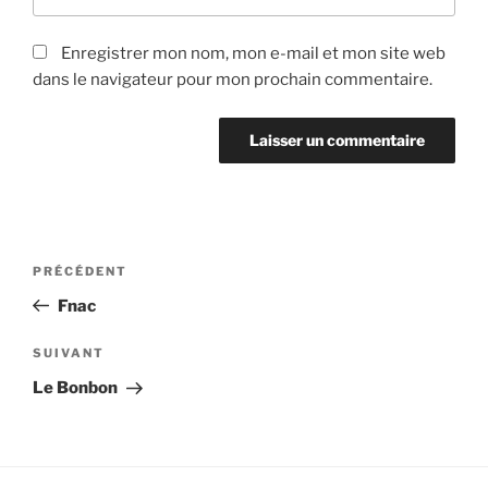
Enregistrer mon nom, mon e-mail et mon site web
dans le navigateur pour mon prochain commentaire.
Navigation
PRÉCÉDENT
Article
de
précédent
Fnac
l’article
SUIVANT
Article
suivant
Le Bonbon