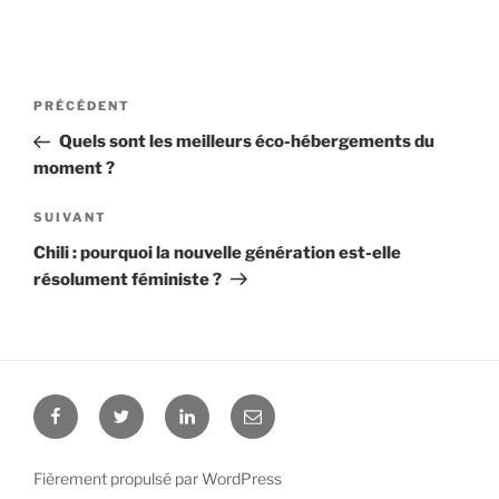
Navigation
PRÉCÉDENT
Article
de
précédent
Quels sont les meilleurs éco-hébergements du
l’article
moment ?
SUIVANT
Article
suivant
Chili : pourquoi la nouvelle génération est-elle
résolument féministe ?
Facebook
Twitter
Linkedin
E-
mail
Fièrement propulsé par WordPress