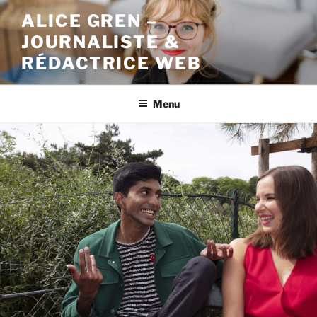
Aller
ALICE GREN –
au
JOURNALISTE &
contenu
principal
RÉDACTRICE WEB
Menu