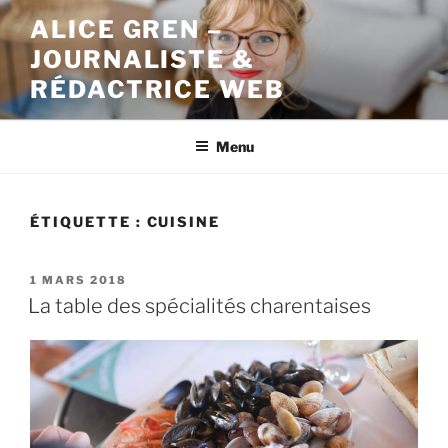
Aller
ALICE GREN –
au
JOURNALISTE &
contenu
principal
RÉDACTRICE WEB
Menu
ÉTIQUETTE : CUISINE
PUBLIÉ
1 MARS 2018
LE
La table des spécialités charentaises