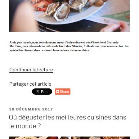
Continuer la lecture
de
« La
Partager cet article
table
des
spécialités
charentaises »
PUBLIÉ
10 DÉCEMBRE 2017
LE
Où déguster les meilleures cuisines dans
le monde ?