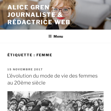
Aller
ALICE GREN –
au
JOURNALISTE &
contenu
principal
RÉDACTRICE WEB
Menu
ÉTIQUETTE : FEMME
PUBLIÉ
15 NOVEMBRE 2017
LE
L’évolution du mode de vie des femmes
au 20ème siècle