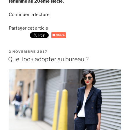
féminine au 20ème siècle.
Continuer la lecture
de
« L’évolution
Partager cet article
du
mode
de
vie
PUBLIÉ
2 NOVEMBRE 2017
des
LE
Quel look adopter au bureau ?
femmes
au
20ème
siècle »