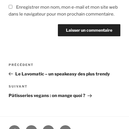
Enregistrer mon nom, mon e-mail et mon site web
dans le navigateur pour mon prochain commentaire.
Navigation
PRÉCÉDENT
Article
de
précédent
Le Lavomatic – un speakeasy des plus trendy
l’article
SUIVANT
Article
suivant
Pâtisseries vegans : on mange quoi ?
Facebook
Twitter
Linkedin
E-