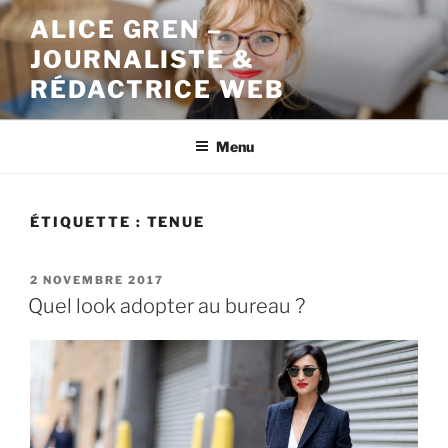
Aller
ALICE GREN –
au
JOURNALISTE &
contenu
principal
RÉDACTRICE WEB
Menu
ÉTIQUETTE : TENUE
PUBLIÉ
2 NOVEMBRE 2017
LE
Quel look adopter au bureau ?