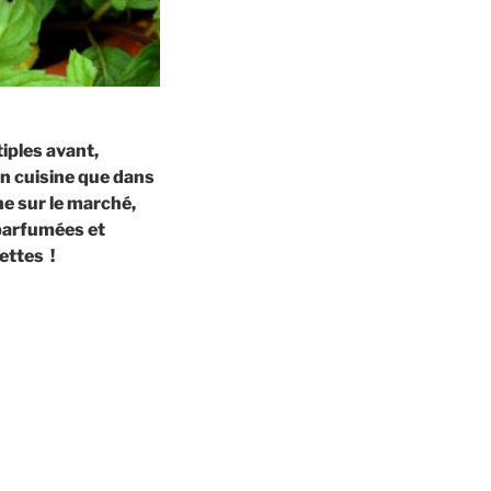
iples avant,
en cuisine que dans
e sur le marché,
 parfumées et
ettes !