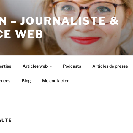
N – JOURNALISTE &
CE WEB
ertise
Articles web
Podcasts
Articles de presse
ences
Blog
Me contacter
AUTÉ