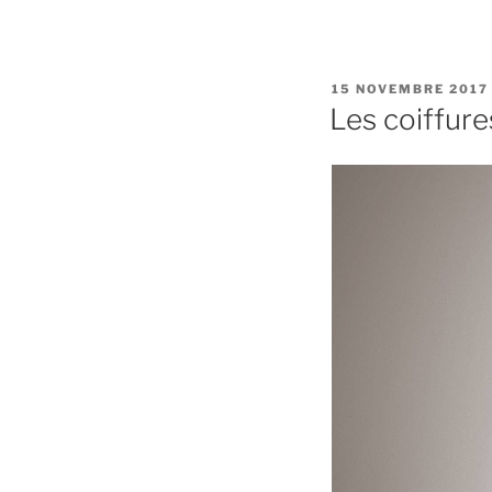
PUBLIÉ
15 NOVEMBRE 2017
LE
Les coiffur