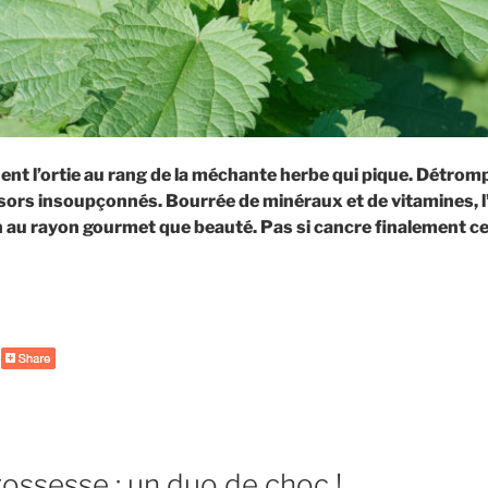
t l’ortie au rang de la méchante herbe qui pique. Détrom
sors insoupçonnés. Bourrée de minéraux et de vitamines, l’
en au rayon gourmet que beauté. Pas si cancre finalement c
de
« L’ortie
:
un
petit
bijou
de
la
ossesse : un duo de choc !