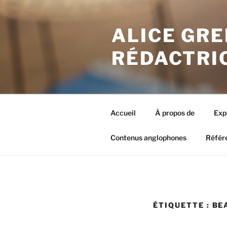
Aller
au
ALICE GRE
contenu
principal
RÉDACTRI
Accueil
À propos de
Exp
Contenus anglophones
Référ
ÉTIQUETTE : BE