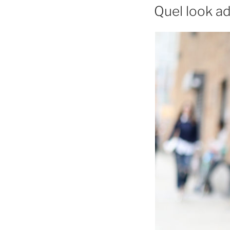
LE
Quel look a