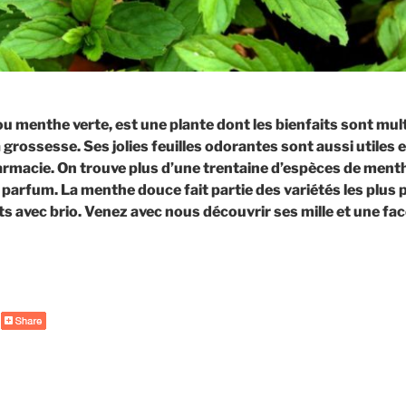
u menthe verte, est une plante dont les bienfaits sont mult
 grossesse. Ses jolies feuilles odorantes sont aussi utiles 
armacie. On trouve plus d’une trentaine d’espèces de menth
parfum. La menthe douce fait partie des variétés les plus
s avec brio. Venez avec nous découvrir ses mille et une fac
de
« Menthe
&
grossesse
:
un
duo