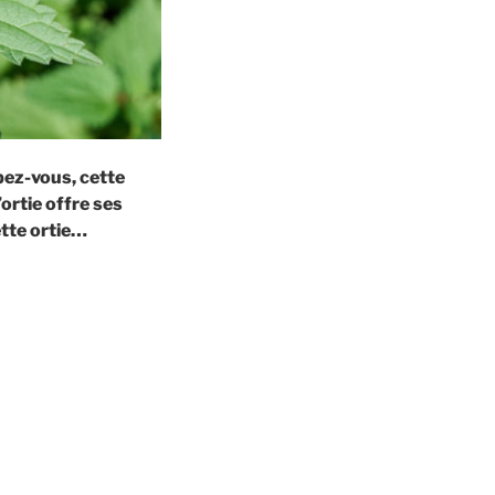
pez-vous, cette
ortie offre ses
ette ortie…