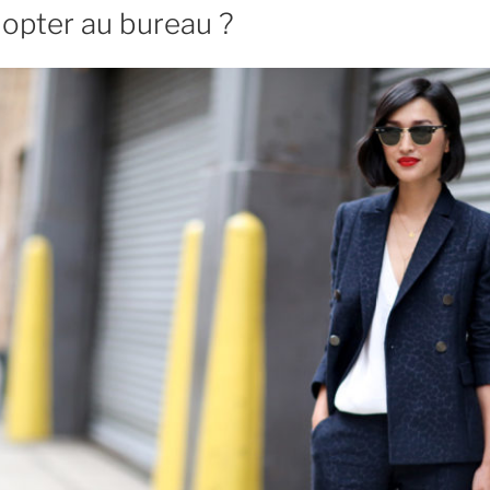
de
dopter au bureau ?
choc
! »