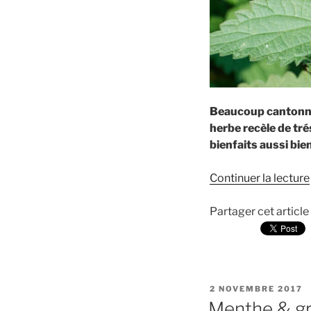
Beaucoup cantonnen
herbe recèle de tré
bienfaits aussi bi
Continuer la lecture
Partager cet article
PUBLIÉ
2 NOVEMBRE 2017
LE
Menthe & gr