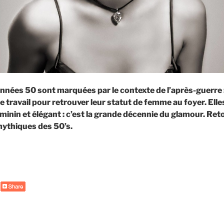
années 50 sont marquées par le contexte de l’après-guerre
de travail pour retrouver leur statut de femme au foyer. Ell
minin et élégant : c’est la grande décennie du glamour. Reto
mythiques des 50’s.
de
« Les
coiffures
des
années
50 »