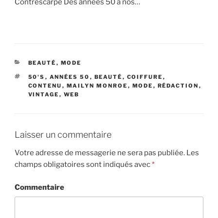
Contrescarpe Des années 50 à nos…
CATÉGORIES
BEAUTÉ
,
MODE
ÉTIQUETTES
50'S
,
ANNÉES 50
,
BEAUTÉ
,
COIFFURE
,
CONTENU
,
MAILYN MONROE
,
MODE
,
RÉDACTION
,
VINTAGE
,
WEB
Laisser un commentaire
Votre adresse de messagerie ne sera pas publiée.
Les
champs obligatoires sont indiqués avec
*
Commentaire