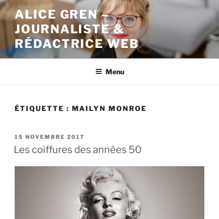
Aller
ALICE GREN –
au
JOURNALISTE &
contenu
principal
RÉDACTRICE WEB
Menu
ÉTIQUETTE : MAILYN MONROE
PUBLIÉ
15 NOVEMBRE 2017
LE
Les coiffures des années 50