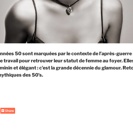
années 50 sont marquées par le contexte de l’après-guerre
de travail pour retrouver leur statut de femme au foyer. Ell
minin et élégant : c’est la grande décennie du glamour. Reto
mythiques des 50’s.
de
« Les
coiffures
des
années
50 »