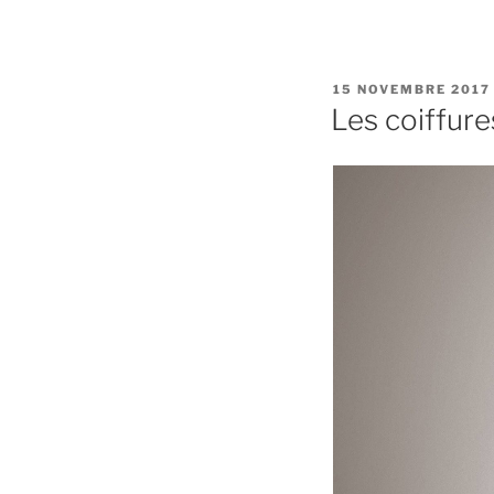
PUBLIÉ
15 NOVEMBRE 2017
LE
Les coiffur