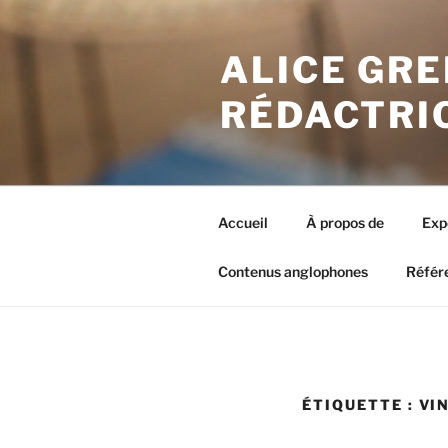
Aller
au
ALICE GRE
contenu
principal
RÉDACTRI
Accueil
À propos de
Exp
Contenus anglophones
Référ
ÉTIQUETTE : VI