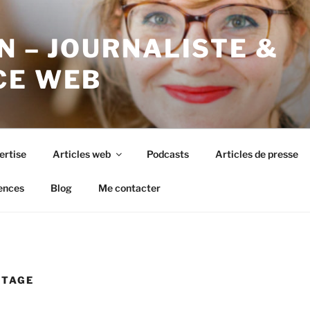
N – JOURNALISTE &
CE WEB
ertise
Articles web
Podcasts
Articles de presse
ences
Blog
Me contacter
NTAGE