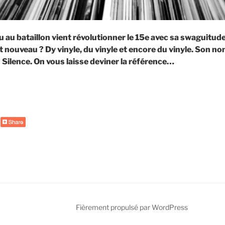
 au bataillon vient révolutionner le 15e avec sa swaguitude
tit nouveau ? Dy vinyle, du vinyle et encore du vinyle. Son n
du Silence. On vous laisse deviner la référence…
de
« La
Voie
du
Silence,
nouveau
QG
des
mélomanes »
Fièrement propulsé par WordPress