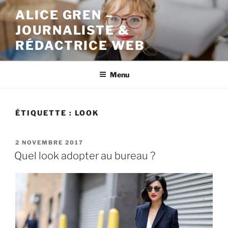
Aller
ALICE GREN –
au
JOURNALISTE &
contenu
principal
RÉDACTRICE WEB
Menu
ÉTIQUETTE : LOOK
PUBLIÉ
2 NOVEMBRE 2017
LE
Quel look adopter au bureau ?