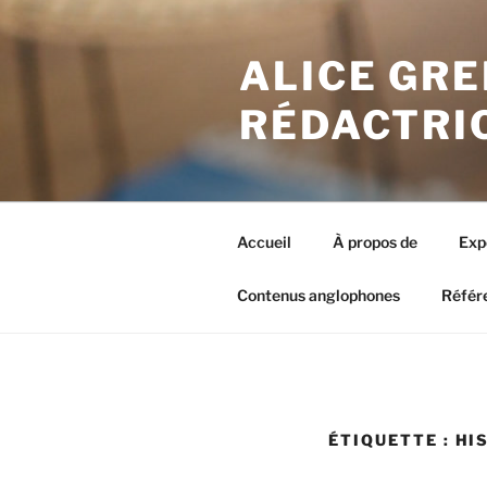
Aller
au
ALICE GRE
contenu
principal
RÉDACTRI
Accueil
À propos de
Exp
Contenus anglophones
Référ
ÉTIQUETTE : HI