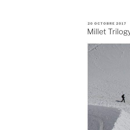
PUBLIÉ
20 OCTOBRE 2017
LE
Millet Trilog