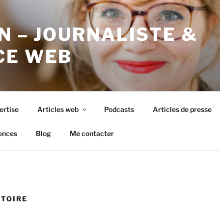
N – JOURNALISTE &
CE WEB
ertise
Articles web
Podcasts
Articles de presse
ences
Blog
Me contacter
STOIRE