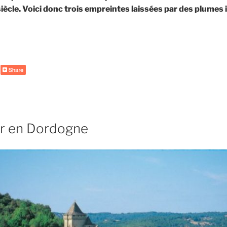
ècle. Voici donc trois empreintes laissées par des plumes
de
« 3
promenades
littéraires
dans
Paris »
r en Dordogne