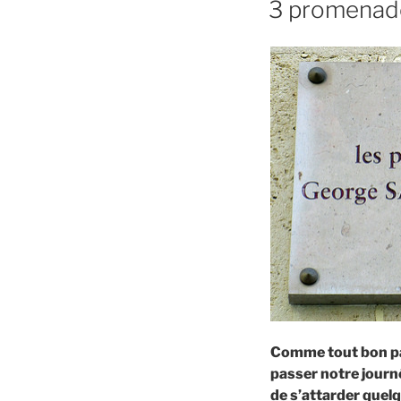
3 promenades
Comme tout bon par
passer notre journé
de s’attarder quelq