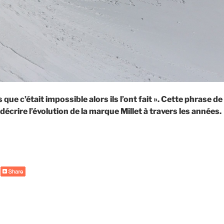
s que c’était impossible alors ils l’ont fait ». Cette phrase 
décrire l’évolution de la marque Millet à travers les années.
de
« Millet
Trilogy,
le
fleuron
des
grimpeurs »