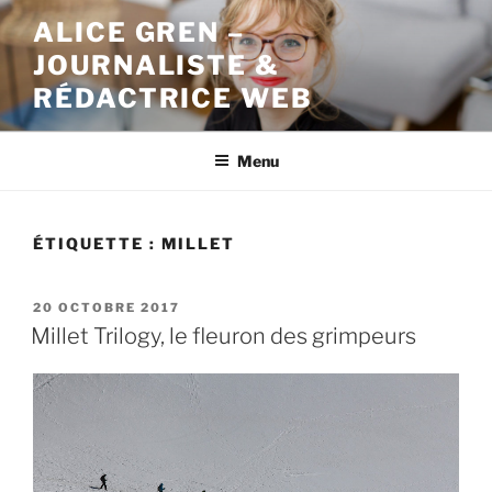
Aller
ALICE GREN –
au
JOURNALISTE &
contenu
principal
RÉDACTRICE WEB
Menu
ÉTIQUETTE : MILLET
PUBLIÉ
20 OCTOBRE 2017
LE
Millet Trilogy, le fleuron des grimpeurs