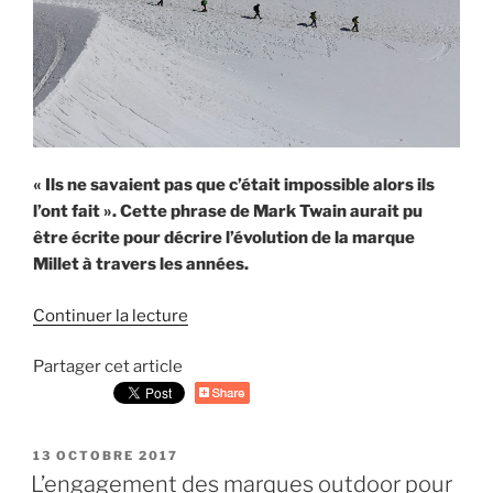
« Ils ne savaient pas que c’était impossible alors ils
l’ont fait ». Cette phrase de Mark Twain aurait pu
être écrite pour décrire l’évolution de la marque
Millet à travers les années.
Continuer la lecture
de
« Millet
Partager cet article
Trilogy,
le
fleuron
des
PUBLIÉ
13 OCTOBRE 2017
grimpeurs »
LE
L’engagement des marques outdoor pour