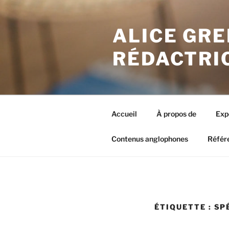
Aller
au
ALICE GRE
contenu
principal
RÉDACTRI
Accueil
À propos de
Exp
Contenus anglophones
Référ
ÉTIQUETTE : SP