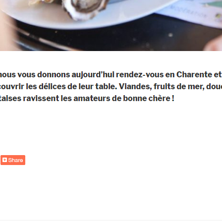
de
« La
table
des
spécialités
charentaises »