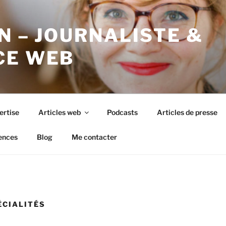
N – JOURNALISTE &
CE WEB
ertise
Articles web
Podcasts
Articles de presse
ences
Blog
Me contacter
ÉCIALITÉS