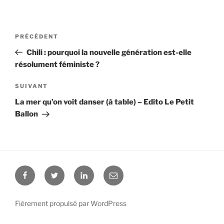
Navigation
PRÉCÉDENT
Article
de
précédent
Chili : pourquoi la nouvelle génération est-elle
l’article
résolument féministe ?
SUIVANT
Article
suivant
La mer qu’on voit danser (à table) – Edito Le Petit
Ballon
Facebook
Twitter
Linkedin
E-
mail
Fièrement propulsé par WordPress