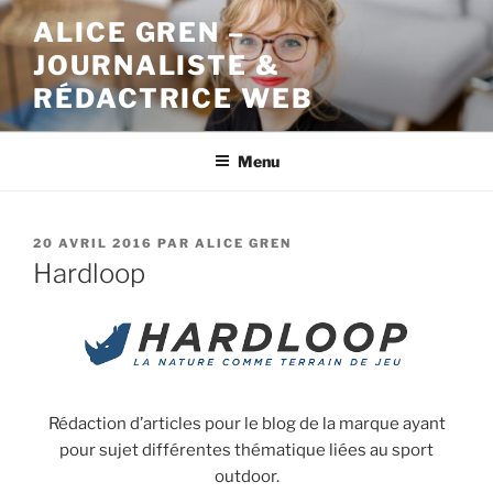
Aller
ALICE GREN –
au
JOURNALISTE &
contenu
principal
RÉDACTRICE WEB
Menu
PUBLIÉ
20 AVRIL 2016
PAR
ALICE GREN
LE
Hardloop
Rédaction d’articles pour le blog de la marque ayant
pour sujet différentes thématique liées au sport
outdoor.