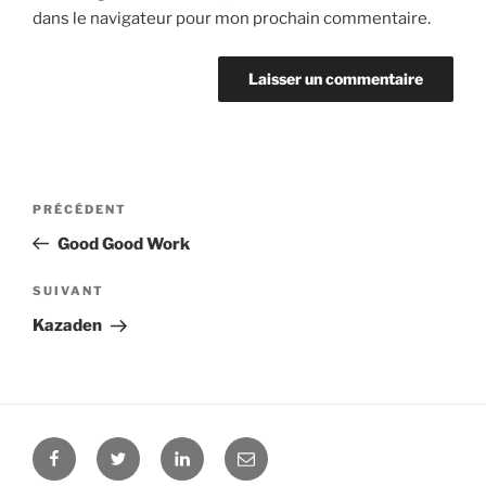
dans le navigateur pour mon prochain commentaire.
Navigation
PRÉCÉDENT
Article
de
précédent
Good Good Work
l’article
SUIVANT
Article
suivant
Kazaden
Facebook
Twitter
Linkedin
E-
mail