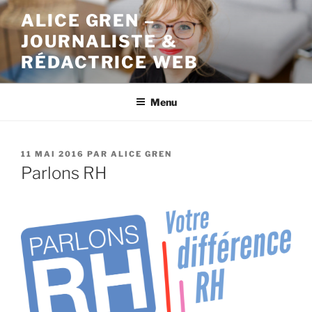
Aller
ALICE GREN –
au
JOURNALISTE &
contenu
principal
RÉDACTRICE WEB
Menu
PUBLIÉ
11 MAI 2016
PAR
ALICE GREN
LE
Parlons RH