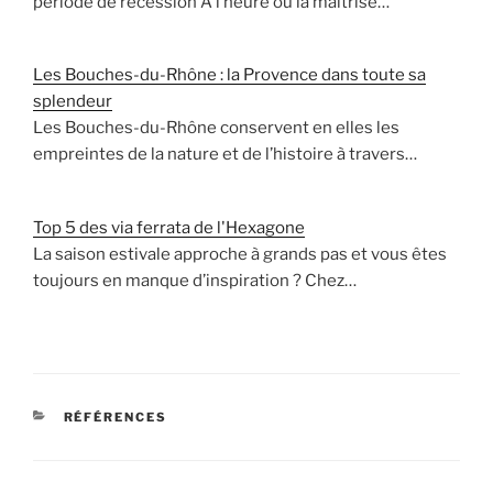
période de récession A l’heure où la maîtrise…
Les Bouches-du-Rhône : la Provence dans toute sa
splendeur
Les Bouches-du-Rhône conservent en elles les
empreintes de la nature et de l’histoire à travers…
Top 5 des via ferrata de l'Hexagone
La saison estivale approche à grands pas et vous êtes
toujours en manque d’inspiration ? Chez…
CATÉGORIES
RÉFÉRENCES