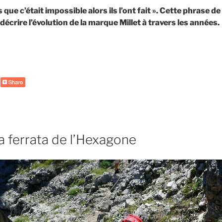
s que c’était impossible alors ils l’ont fait ». Cette phrase 
décrire l’évolution de la marque Millet à travers les années.
de
« Millet
Trilogy,
le
fleuron
des
grimpeurs »
a ferrata de l’Hexagone