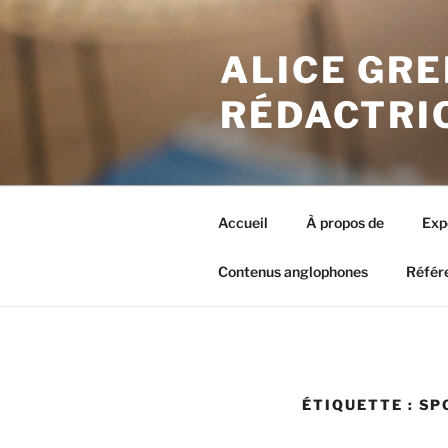
Aller
au
ALICE GRE
contenu
principal
RÉDACTRI
Accueil
À propos de
Exp
Contenus anglophones
Référ
ÉTIQUETTE : S