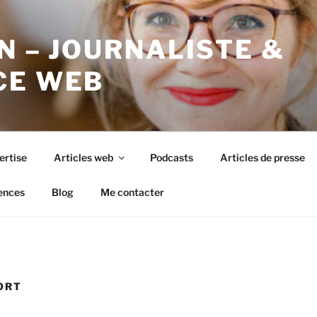
N – JOURNALISTE &
CE WEB
ertise
Articles web
Podcasts
Articles de presse
ences
Blog
Me contacter
PORT