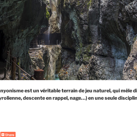
yonisme est un véritable terrain de jeu naturel, qui mêle d
 tyrolienne, descente en rappel, nage…) en une seule discipli
de
« 22
spots
de