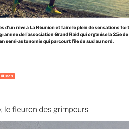
s d’un rêve à La Réunion et faire le plein de sensations fort
gramme de l’association Grand Raid qui organise la 25e de 
l en semi-autonomie qui parcourt l’île du sud au nord.
de
« Diagonale
des
Fous
–
informations
et
conseils
y, le fleuron des grimpeurs
sur
Ekosport »