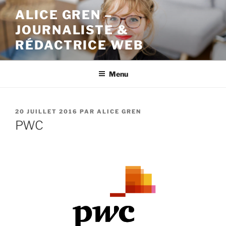
Aller
ALICE GREN –
au
JOURNALISTE &
contenu
principal
RÉDACTRICE WEB
Menu
PUBLIÉ
20 JUILLET 2016
PAR
ALICE GREN
LE
PWC