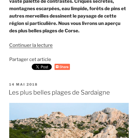
vaste palette de contrastes. Criques secrètes,
montagnes escarpées, eau limpide, forêts de pins et
autres merveilles dessinent le paysage de cette
région si particulière. Nous vous livrons un aperçu
des plus belles plages de Corse.
Continuer la lecture
de
« Les
Partager cet article
plus
belles
plages
de
PUBLIÉ
14 MAI 2018
Corse »
LE
Les plus belles plages de Sardaigne