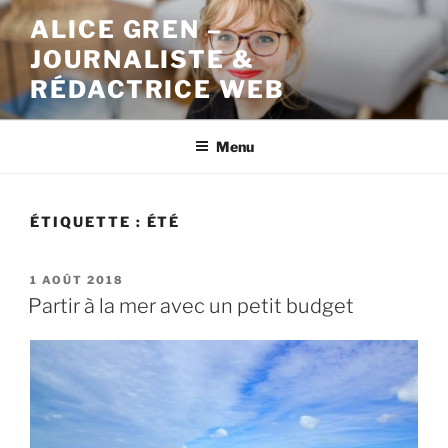
Aller
ALICE GREN –
au
JOURNALISTE &
contenu
principal
RÉDACTRICE WEB
Menu
ÉTIQUETTE : ÉTÉ
PUBLIÉ
1 AOÛT 2018
LE
Partir à la mer avec un petit budget