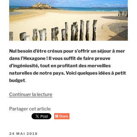
Nul besoin d’être crésus pour s’offrir un séjour à mer
dans l’Hexagone ! Il vous suffit de faire preuve
d’ingéniosité, tout en profitant des merveilles
naturelles de notre pays. Voici quelques idées à petit
budget
.
Continuer la lecture
de
« Partir
Partager cet article
à
la
mer
avec
PUBLIÉ
24 MAI 2018