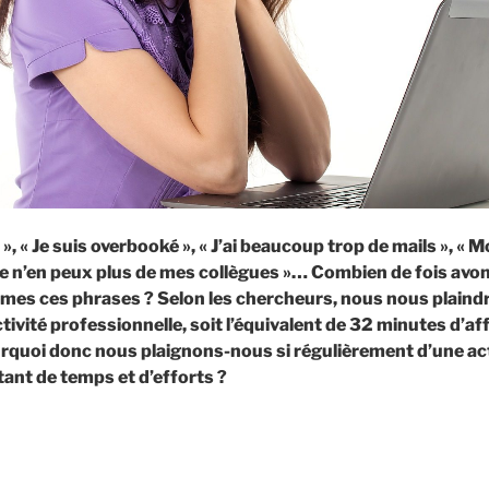
il », « Je suis overbooké », « J’ai beaucoup trop de mails », «
 Je n’en peux plus de mes collègues »… Combien de fois av
es ces phrases ? Selon les chercheurs, nous nous plaindr
ctivité professionnelle, soit l’équivalent de 32 minutes d’aff
quoi donc nous plaignons-nous si régulièrement d’une acti
tant de temps et d’efforts ?
de
« Et
si