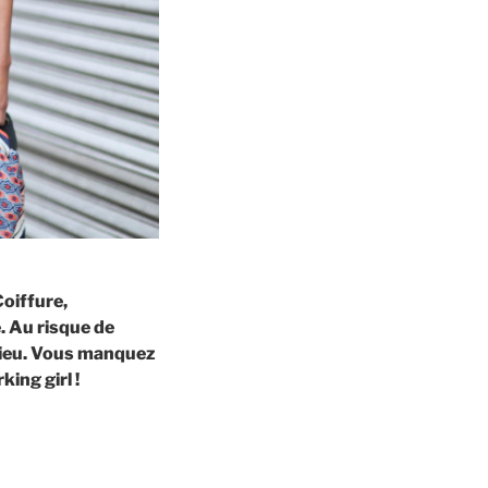
Coiffure,
. Au risque de
ilieu. Vous manquez
ing girl !