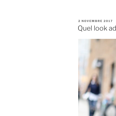
PUBLIÉ
2 NOVEMBRE 2017
LE
Quel look a