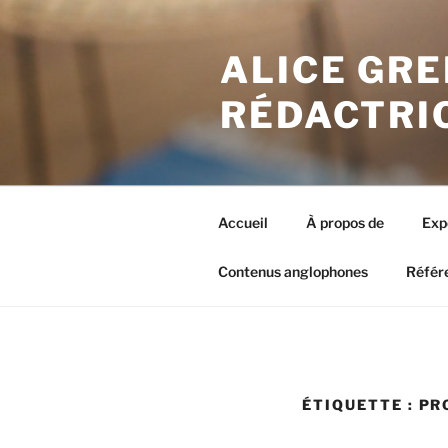
Aller
au
ALICE GRE
contenu
principal
RÉDACTRI
Accueil
À propos de
Exp
Contenus anglophones
Référ
ÉTIQUETTE : P