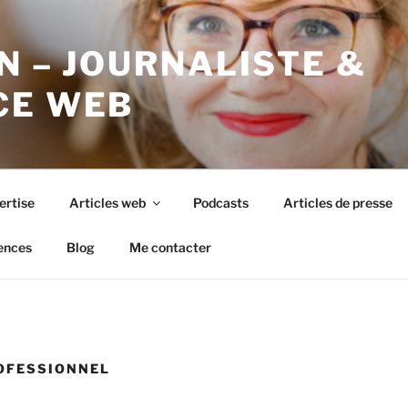
N – JOURNALISTE &
CE WEB
ertise
Articles web
Podcasts
Articles de presse
ences
Blog
Me contacter
ROFESSIONNEL