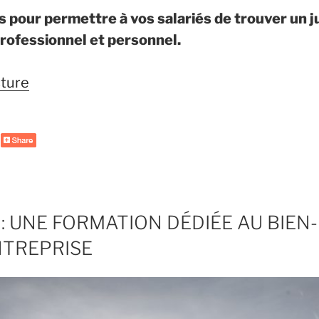
s pour permettre à vos salariés de trouver un j
professionnel et personnel.
cture
de
« 10
conseils
pour
aider
vos
équipes
: UNE FORMATION DÉDIÉE AU BIEN
à
NTREPRISE
concilier
vie
professionnelle
et