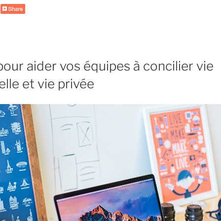
l’on
arrêtait
de
se
plaindre
pour aider vos équipes à concilier vie
au
travail ? »
lle et vie privée