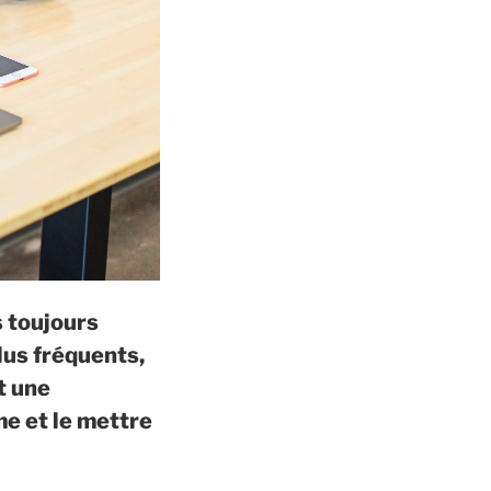
s toujours
plus fréquents,
t une
me et le mettre