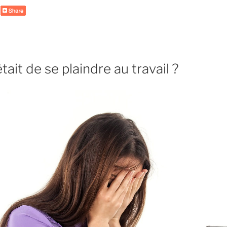
adopter
au
bureau
? »
rêtait de se plaindre au travail ?