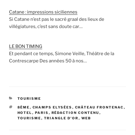
Catane : impressions siciliennes
Si Catane n’est pas le sacré graal des lieux de
villégiatures, c’est sans doute car…
LE BON TIMING
Et pendant ce temps, Simone Veille, Théâtre de la
Contrescarpe Des années 50 à nos…
CATÉGORIES
TOURISME
ÉTIQUETTES
8ÈME
,
CHAMPS ELYSÉES
,
CHÂTEAU FRONTENAC
,
HOTEL
,
PARIS
,
RÉDACTION CONTENU
,
TOURISME
,
TRIANGLE D'OR
,
WEB