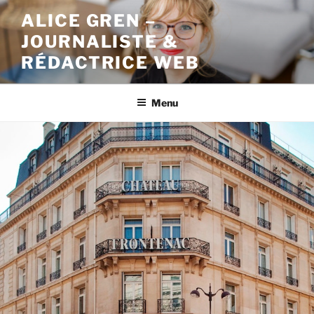
Aller
ALICE GREN –
au
JOURNALISTE &
contenu
principal
RÉDACTRICE WEB
Menu