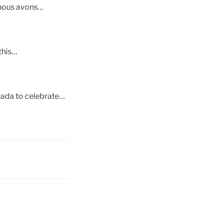
 nous avons…
this…
nada to celebrate…