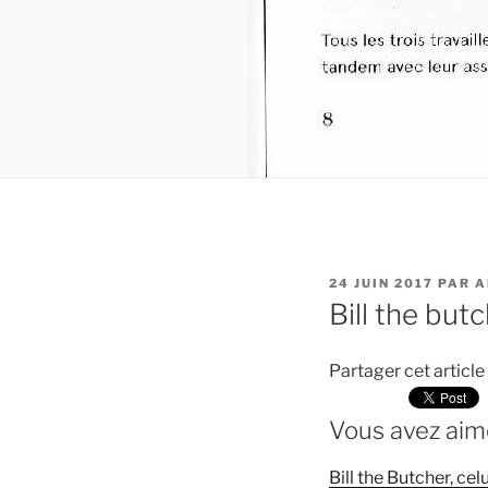
PUBLIÉ
24 JUIN 2017
PAR
A
LE
Bill the butc
Partager cet article
Vous avez aimé
Bill the Butcher, cel