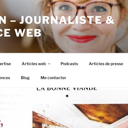
N – JOURNALISTE &
CE WEB
ertise
Articles web
Podcasts
Articles de presse
ences
Blog
Me contacter