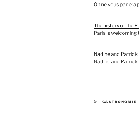
On ne vous parlera 
The history of the 
Paris is welcoming 
Nadine and Patrick:
Nadine and Patrick 
CATÉGORIES
GASTRONOMIE