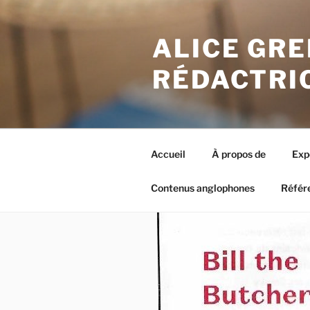
Aller
au
ALICE GRE
contenu
principal
RÉDACTRI
Accueil
À propos de
Exp
Contenus anglophones
Référ