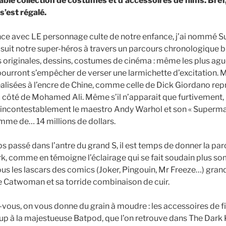
able collection de costumes et d’accessoires de films. Bref,
’est régalé.
e avec LE personnage culte de notre enfance, j’ai nommé 
suit notre super-héros à travers un parcours chronologique bi
 originales, dessins, costumes de cinéma : même les plus agu
pourront s’empêcher de verser une larmichette d’excitation. 
alisées à l’encre de Chine, comme celle de Dick Giordano repr
x côté de Mohamed Ali. Même s’il n’apparait que furtivement, 
 incontestablement le maestro Andy Warhol et son « Superman
me de… 14 millions de dollars.
passé dans l’antre du grand S, il est temps de donner la parol
k, comme en témoigne l’éclairage qui se fait soudain plus so
s les lascars des comics (Joker, Pingouin, Mr Freeze…) grand
se Catwoman et sa torride combinaison de cuir.
vous, on vous donne du grain à moudre : les accessoires de fi
 up à la majestueuse Batpod, que l’on retrouve dans The Dark K