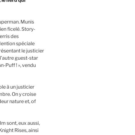
 le nerd qui
Superman. Munis
en ficelé. Story-
erris des
Mention spéciale
ésentant le justicier
l’autre guest-star
-Puff ! », vendu
e à un justicier
mbre. On y croise
eur nature et, of
lm sont, eux aussi,
night Rises, ainsi