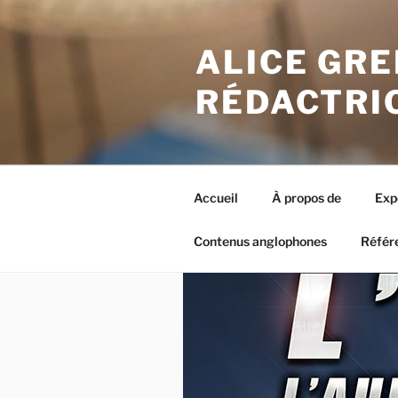
Aller
au
ALICE GRE
contenu
principal
RÉDACTRI
Accueil
À propos de
Exp
Contenus anglophones
Référ