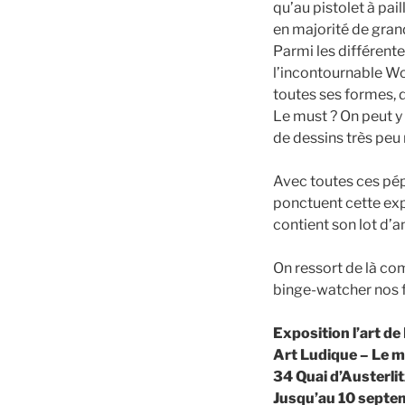
qu’au pistolet à pa
en majorité de gran
Parmi les différent
l’incontournable Wo
toutes ses formes,
Le must ? On peut y 
de dessins très peu
Avec toutes ces pép
ponctuent cette expo
contient son lot d’a
On ressort de là co
binge-watcher nos f
Exposition l’art de
Art Ludique – Le 
34 Quai d’Austerlit
Jusqu’au 10 septe