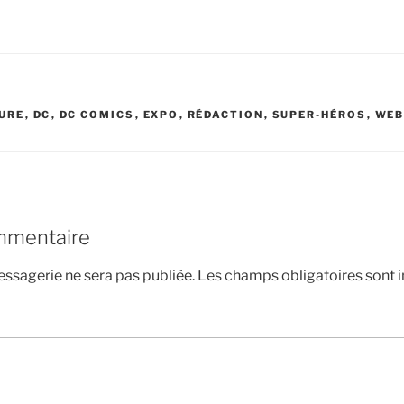
URE
,
DC
,
DC COMICS
,
EXPO
,
RÉDACTION
,
SUPER-HÉROS
,
WE
mmentaire
ssagerie ne sera pas publiée.
Les champs obligatoires sont 