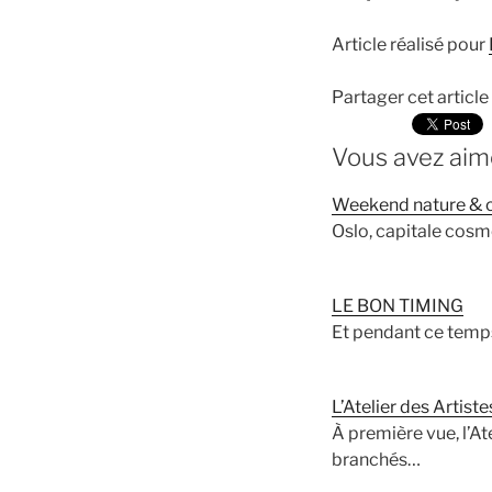
Article réalisé pour
Partager cet article
Vous avez aimé
Weekend nature & c
Oslo, capitale cosmo
LE BON TIMING
Et pendant ce temps
L’Atelier des Artiste
À première vue, l’At
branchés…