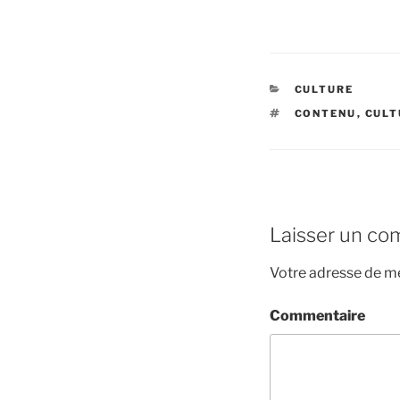
CATÉGORIES
CULTURE
ÉTIQUETTES
CONTENU
,
CULT
Laisser un co
Votre adresse de me
Commentaire