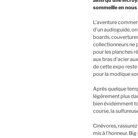
ainsi qu’une incroy
sommeille en nous s
L’aventure commenc
d’un audioguide, on 
boards, couvertures
collectionneurs ne 
pour les planches ré
aux bras d’acier au
de cette expo reste
pour la modique som
Après quelque temps 
légèrement plus dar
bien évidemment tou
course, la sulfureu
Cinévores, rassurez-
mis à l’honneur. Big