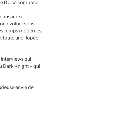
s de DC se compose
 consacré à
oit évoluer sous
des temps modernes.
et toute une flopée
 interviews qui
u Dark Knight – qui
urieuse envie de