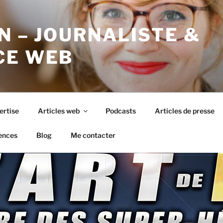
N – JOURNALISTE &
CE WEB
ertise
Articles web
Podcasts
Articles de presse
ences
Blog
Me contacter