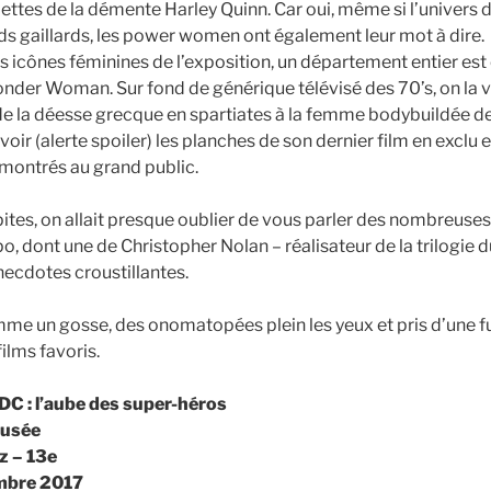
illettes de la démente Harley Quinn. Car oui, même si l’univer
ds gaillards, les power women ont également leur mot à dire.
es icônes féminines de l’exposition, un département entier est
nder Woman. Sur fond de générique télévisé des 70’s, on la v
 de la déesse grecque en spartiates à la femme bodybuildée 
voir (alerte spoiler) les planches de son dernier film en exclu 
 montrés au grand public.
ites, on allait presque oublier de vous parler des nombreuses
, dont une de Christopher Nolan – réalisateur de la trilogie d
necdotes croustillantes.
mme un gosse, des onomatopées plein les yeux et pris d’une f
ilms favoris.
 DC : l’aube des super-héros
musée
z – 13e
mbre 2017