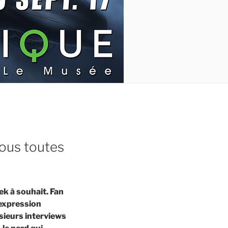
sous toutes
k à souhait. Fan
’expression
usieurs interviews