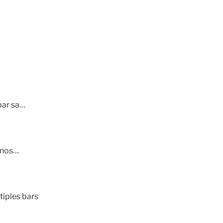
 par sa…
 nos…
tiples bars