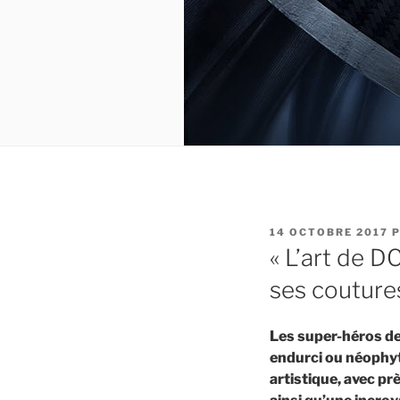
PUBLIÉ
14 OCTOBRE 2017
P
LE
« L’art de D
ses couture
Les super-héros de
endurci ou néophyt
artistique, avec pr