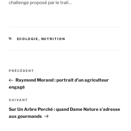
challenge proposé par le trail…
CATÉGORIES
ECOLOGIE
,
NUTRITION
Navigation
PRÉCÉDENT
Article
de
précédent
Raymond Morand : portrait d’un agriculteur
l’article
engagé
SUIVANT
Article
suivant
Sur Un Arbre Perché : quand Dame Nature s’adresse
aux gourmands