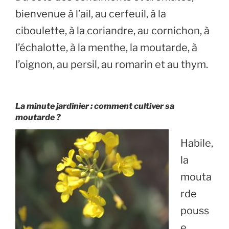
bienvenue à l’ail, au cerfeuil, à la
ciboulette, à la coriandre, au cornichon, à
l’échalotte, à la menthe, la moutarde, à
l’oignon, au persil, au romarin et au thym.
La minute jardinier : comment cultiver sa
moutarde ?
Habile,
la
mouta
rde
pouss
e