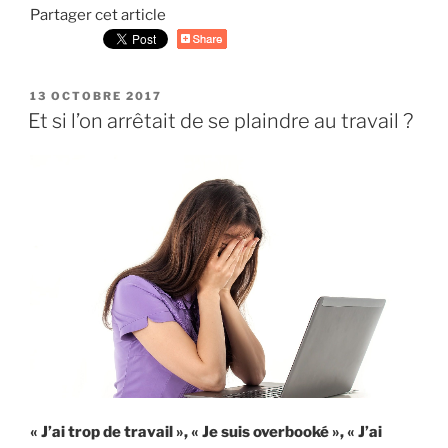
Partager cet article
petites
choses
qui
peuvent
PUBLIÉ
13 OCTOBRE 2017
vous
LE
Et si l’on arrêtait de se plaindre au travail ?
rendre
plus
heureux
au
travail »
« J’ai trop de travail », « Je suis overbooké », « J’ai