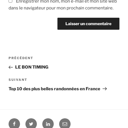
Enregistrer mon nom, mon e-mail et mon site web
dans le navigateur pour mon prochain commentaire.
Navigation
PRÉCÉDENT
Article
de
précédent
LE BON TIMING
l’article
SUIVANT
Article
suivant
Top 10 des plus belles randonnées en France
Facebook
Twitter
Linkedin
E-