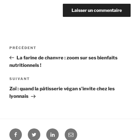
Navigation
PRÉCÉDENT
Article
de
précédent
La farine de chanvre : zoom sur ses bienfaits
l’article
nutritionnels !
SUIVANT
Article
suivant
Zoï : quand la pâtisserie végan s’invite chez les
lyonnais
Facebook
Twitter
Linkedin
E-