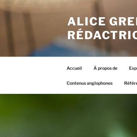
Aller
au
ALICE GRE
contenu
principal
RÉDACTRI
Accueil
À propos de
Exp
Contenus anglophones
Référ