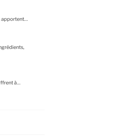
s apportent…
ngrédients,
offrent à…