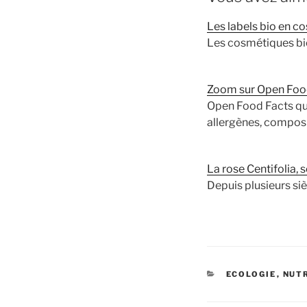
Les labels bio en c
Les cosmétiques bio
Zoom sur Open Food 
Open Food Facts què
allergènes, composi
La rose Centifolia, 
Depuis plusieurs siè
CATÉGORIES
ECOLOGIE
,
NUT