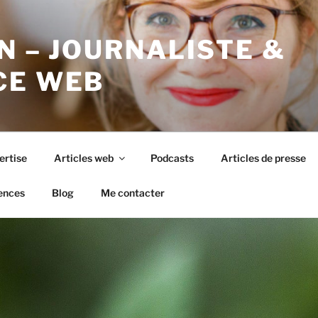
N – JOURNALISTE &
CE WEB
ertise
Articles web
Podcasts
Articles de presse
ences
Blog
Me contacter