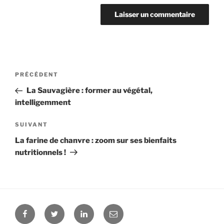
Navigation
PRÉCÉDENT
Article
de
précédent
La Sauvagière : former au végétal,
l’article
intelligemment
SUIVANT
Article
suivant
La farine de chanvre : zoom sur ses bienfaits
nutritionnels !
Facebook
Twitter
Linkedin
E-
mail